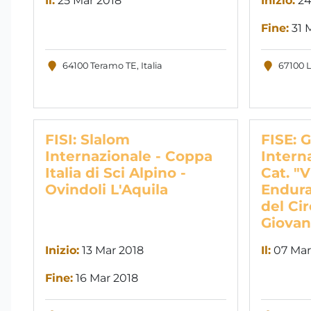
Il:
25 Mar 2018
Inizio:
24
Fine:
31 
64100 Teramo TE, Italia
67100 L
FISI: Slalom
FISE: 
Internazionale - Coppa
Intern
Italia di Sci Alpino -
Cat. "V
Ovindoli L'Aquila
Endura
del Ci
Giovani
Inizio:
13 Mar 2018
Il:
07 Mar
Fine:
16 Mar 2018