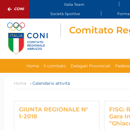
Italia Team
CONI
Società Sportive
Formaz
Comitato Re
Home
Il comitato
Delegati Provinciali
Federaz
Home
Calendario attività
GIUNTA REGIONALE N°
FISG: 
1-2018
Gara I
"Ghiacc