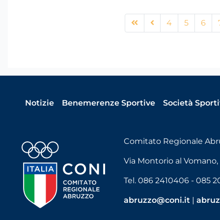
4
5
6
Notizie
Benemerenze Sportive
Società Sport
Comitato Regionale Abr
Via Montorio al Vomano, 18
Tel. 086 2410406 - 085 
abruzzo@coni.it
|
abruz