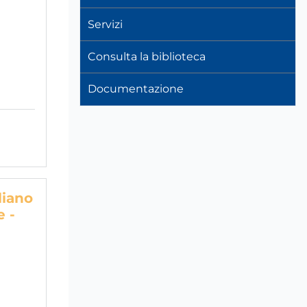
Servizi
Consulta la biblioteca
Documentazione
liano
e -