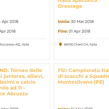
Italia Specialità
Dressage
 Apr 2018
Inizio:
30 Mar 2018
Apr 2018
Fine:
01 Apr 2018
occaraso AQ, Italia
66100 Chieti CH, Italia
ND: Torneo delle
FSI: Campionato Ita
 juniores, allievi,
di scacchi a Squadr
issimi e calcio
Montesilvano (PE)
ile ad 11 -
ce Abruzzo