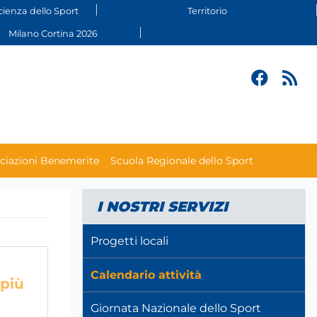
cienza dello Sport
Territorio
Milano Cortina 2026
ciazioni Benemerite
Scuola Regionale dello Sport
I NOSTRI SERVIZI
Progetti locali
Calendario attività
 più
Giornata Nazionale dello Sport