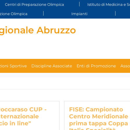
Centri di Preparazione Olimpica
Istituto di Medicina e S
ione Olimpica
Impianti
gionale Abruzzo
ioni Sportive
Discipline Associate
Enti di Promozione
Asso
Roccaraso CUP -
FISE: Campionato
nternazionale
Centro Meridionale
io in line"
prima tappa Coppa