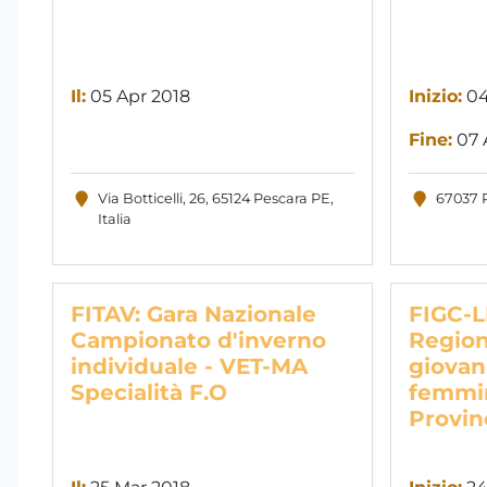
Il:
05 Apr 2018
Inizio:
04
Fine:
07 
Via Botticelli, 26, 65124 Pescara PE,
67037 R
Italia
FITAV: Gara Nazionale
FIGC-L
Campionato d'inverno
Regioni
individuale - VET-MA
giovan
Specialità F.O
femmin
Provin