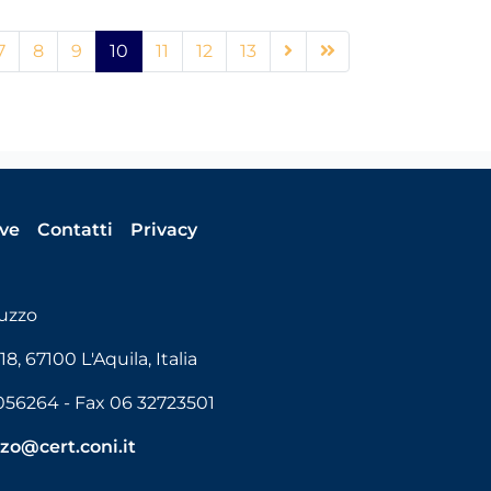
7
8
9
10
11
12
13
ive
Contatti
Privacy
uzzo
, 67100 L'Aquila, Italia
2056264 - Fax 06 32723501
zo@cert.coni.it