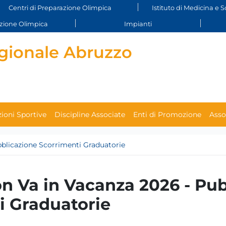
Centri di Preparazione Olimpica
Istituto di Medicina e S
ione Olimpica
Impianti
gionale Abruzzo
ioni Sportive
Discipline Associate
Enti di Promozione
Asso
bblicazione Scorrimenti Graduatorie
on Va in Vacanza 2026 - Pu
i Graduatorie