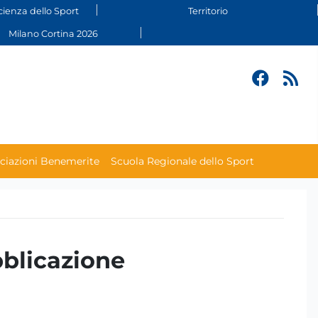
cienza dello Sport
Territorio
Milano Cortina 2026
ciazioni Benemerite
Scuola Regionale dello Sport
bblicazione