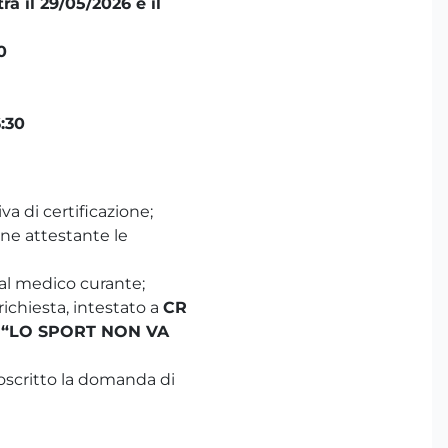
ra il 29/05/2026 e il
0
6:30
va di certificazione;
ne attestante le
dal medico curante;
richiesta, intestato a
CR
E: “LO SPORT NON VA
toscritto la domanda di