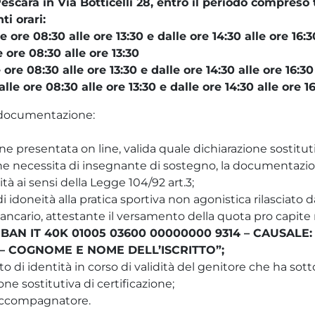
scara in Via Botticelli 28, entro il periodo compreso t
i orari:
e ore 08:30 alle ore 13:30 e dalle ore 14:30 alle ore 16:3
 ore 08:30 alle ore 13:30
 ore 08:30 alle ore 13:30 e dalle ore 14:30 alle ore 16:30
lle ore 08:30 alle ore 13:30 e dalle ore 14:30 alle ore 1
 documentazione:
e presentata on line, valida quale dichiarazione sostituti
he necessita di insegnante di sostegno, la documentazio
ità ai sensi della Legge 104/92 art.3;
i idoneità alla pratica sportiva non agonistica rilasciato 
ancario, attestante il versamento della quota pro capite 
 – IBAN IT 40K 01005 03600 00000000 9314 – CAUSAL
 – COGNOME E NOME DELL’ISCRITTO”;
 di identità in corso di validità del genitore che ha sot
one sostitutiva di certificazione;
accompagnatore.