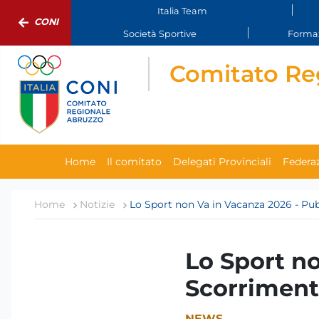
Italia Team
CONI
Società Sportive
Formaz
Comitato Re
Home
Il comitato
Delegati Provinciali
Federaz
Home
Notizie
Lo Sport non Va in Vacanza 2026 - Pu
Lo Sport n
Scorriment
NEWS