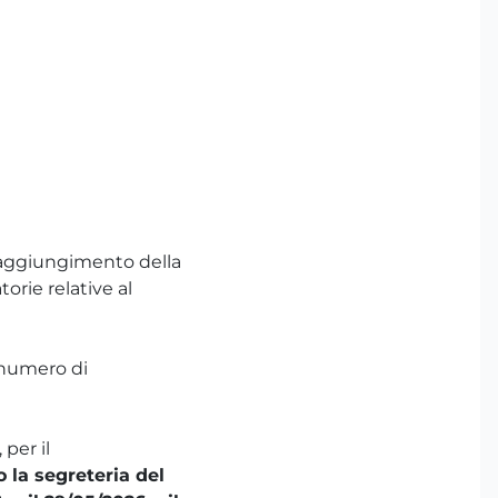
 raggiungimento della
orie relative al
l numero di
 per il
 la segreteria del