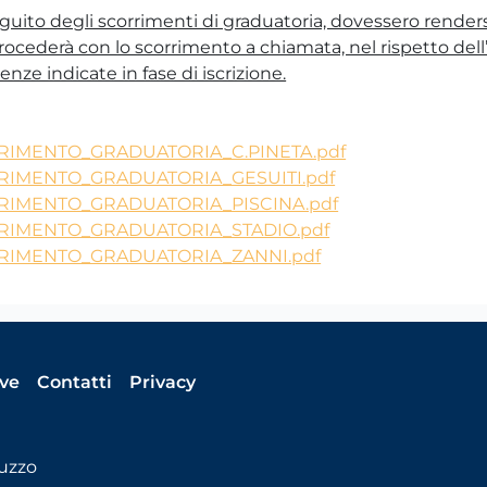
eguito degli scorrimenti di graduatoria, dovessero rendersi
rocederà con lo scorrimento a chiamata, nel rispetto dell’
ze indicate in fase di iscrizione.
IMENTO_GRADUATORIA_C.PINETA.pdf
IMENTO_GRADUATORIA_GESUITI.pdf
IMENTO_GRADUATORIA_PISCINA.pdf
RIMENTO_GRADUATORIA_STADIO.pdf
RIMENTO_GRADUATORIA_ZANNI.pdf
ive
Contatti
Privacy
uzzo