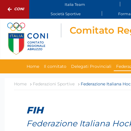
Italia Team
CONI
Società Sportive
Formaz
Comitato Re
Home
Il comitato
Delegati Provinciali
Federaz
Home
Federazioni Sportive
Federazione Italiana Hoc
FIH
Federazione Italiana Hoc