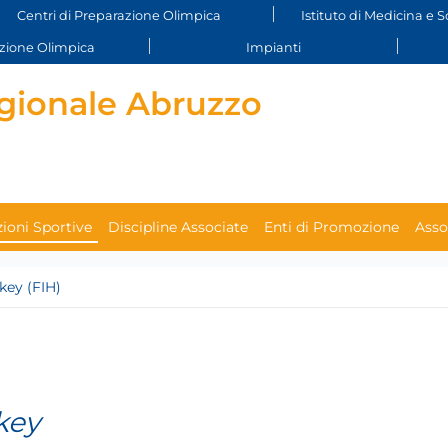
Centri di Preparazione Olimpica
Istituto di Medicina e S
ione Olimpica
Impianti
gionale Abruzzo
ioni Sportive
Discipline Associate
Enti di Promozione
Asso
key (FIH)
key