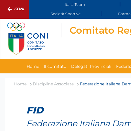
Italia Team
CONI
Società Sportive
Formaz
Comitato Re
Home
Il comitato
Delegati Provinciali
Federaz
Home
Discipline Associate
Federazione Italiana Dam
FID
Federazione Italiana Da