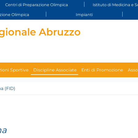
Centri di Preparazione Olimpica
Istituto di Medicina e S
ione Olimpica
Impianti
gionale Abruzzo
ioni Sportive
Discipline Associate
Enti di Promozione
Asso
a (FID)
ma