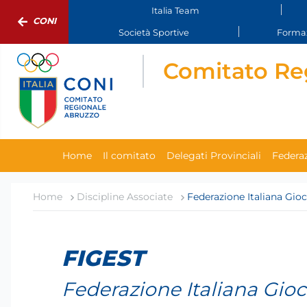
Italia Team
CONI
Società Sportive
Formaz
Comitato Re
Home
Il comitato
Delegati Provinciali
Federaz
Home
Discipline Associate
Federazione Italiana Gioc
FIGEST
Federazione Italiana Gioch