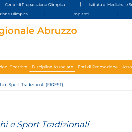
Centri di Preparazione Olimpica
Istituto di Medicina e S
ione Olimpica
Impianti
gionale Abruzzo
ioni Sportive
Discipline Associate
Enti di Promozione
Asso
hi e Sport Tradizionali (FIGEST)
i e Sport Tradizionali